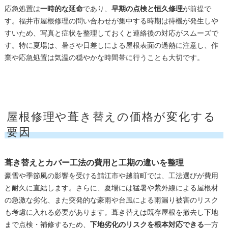
応急処置は
一時的な延命
であり、
早期の点検と恒久修理
が前提で
す。福井市屋根修理の問い合わせが集中する時期は待機が発生しや
すいため、写真と症状を整理しておくと連絡後の対応がスムーズで
す。特に夏場は、暑さや日差しによる屋根表面の過熱に注意し、作
業や応急処置は気温の穏やかな時間帯に行うことも大切です。
屋根修理や葺き替えの価格が変化する
要因
葺き替えとカバー工法の費用と工期の違いを整理
豪雪や季節風の影響を受ける鯖江市や越前町では、工法選びが費用
と耐久に直結します。さらに、夏場には猛暑や紫外線による屋根材
の急激な劣化、また突発的な豪雨や台風による雨漏り被害のリスク
も考慮に入れる必要があります。葺き替えは既存屋根を撤去し下地
まで点検・補修するため、
下地劣化のリスクを根本対応できる
一方