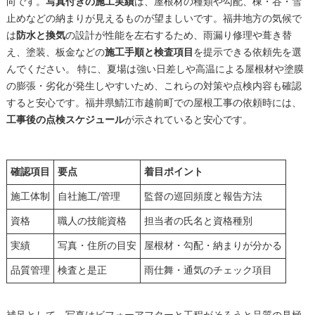
向です。
写真付きの施工実績
は、屋根材の種類や勾配、棟・谷・雪
止めなどの納まりが見えるものが望ましいです。福井地方の気候で
は
防水と換気
の設計が性能を左右するため、雨漏り修理や葺き替
え、塗装、板金などの
施工手順と検査項目
を提示できる依頼先を選
んでください。 特に、夏場は強い日差しや高温による屋根材や塗膜
の膨張・劣化が発生しやすいため、これらの対策や点検内容も確認
すると安心です。福井県鯖江市越前町での屋根工事の依頼時には、
工事後の点検スケジュール
が示されていると安心です。
確認項目
要点
着目ポイント
施工体制
自社施工/管理
監督の巡回頻度と報告方法
資格
職人の技能資格
担当者の氏名と資格種別
実績
写真・住所の目安
屋根材・勾配・納まりが分かる
品質管理
検査と是正
雨仕舞・通気のチェック項目