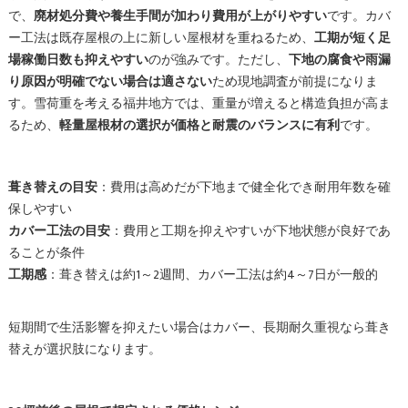
で、
廃材処分費や養生手間が加わり費用が上がりやすい
です。カバ
ー工法は既存屋根の上に新しい屋根材を重ねるため、
工期が短く足
場稼働日数も抑えやすい
のが強みです。ただし、
下地の腐食や雨漏
り原因が明確でない場合は適さない
ため現地調査が前提になりま
す。雪荷重を考える福井地方では、重量が増えると構造負担が高ま
るため、
軽量屋根材の選択が価格と耐震のバランスに有利
です。
葺き替えの目安
：費用は高めだが下地まで健全化でき耐用年数を確
保しやすい
カバー工法の目安
：費用と工期を抑えやすいが下地状態が良好であ
ることが条件
工期感
：葺き替えは約1～2週間、カバー工法は約4～7日が一般的
短期間で生活影響を抑えたい場合はカバー、長期耐久重視なら葺き
替えが選択肢になります。