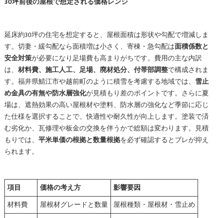
30坪前後の屋根で想定される価格レンジ
延床約30坪の住宅を想定すると、屋根面積は形状や勾配で増減しま
す。切妻・緩勾配なら面積増は小さく、寄棟・急勾配は
面積係数と
安全対策
が必要になり足場費も高まりがちです。費用の主な内訳
は、
材料費、施工人工、足場、廃材処分、付帯部調整
で構成されま
す。福井県鯖江市や越前町のように積雪を考慮する地域では、
雪止
め金具の有無や防水層強化
が見積もり差のポイントです。さらに夏
場は、遮熱効果の高い屋根材や塗料、防水層の強化など季節に応じ
た仕様を選択することで、快適性や耐久性が向上します。塗装で済
む劣化か、瓦修理や板金の交換を伴うかで総額は変わります。見積
もりでは、
平米単価の根拠と数量根拠
を必ず確認するとブレが抑え
られます。
項目
価格の考え方
影響要因
材料費
屋根材グレードと数量
屋根種類・屋根材・雪止め