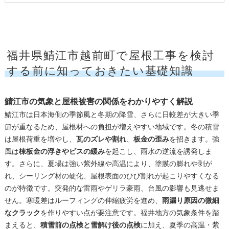
福井県鯖江市越前町で屋根工事を検討
する前に知っておきたい基礎知識
鯖江市の気象と屋根被害の関係をわかりやすく解説
鯖江市は日本海側の季節風と冬期の降雪、さらに日較差が大きい季
節が重なるため、屋根材への負担が増えやすい地域です。冬の積雪
は屋根荷重を増やし、
瓦のズレや割れ
、
板金の歪み
を招きます。強
風は
棟板金の浮きやビスの緩み
を起こし、雨水の逆流を誘発しま
す。さらに、夏場は強い紫外線や高温により、塗膜の膨れや剥が
れ、シーリング材の硬化、屋根表面のひび割れが起こりやすくなる
のが特徴です。突発的な雷雨やゲリラ豪雨、台風の影響も見逃せま
せん。寒暖差はルーフィングの伸縮疲労を進め、
雨漏り原因の微細
なクラック
を作りやすい点が要注意です。福井地方の気象条件を踏
まえると、
積雪前の点検と雪解け後の点検
に加え、夏季の高温・紫