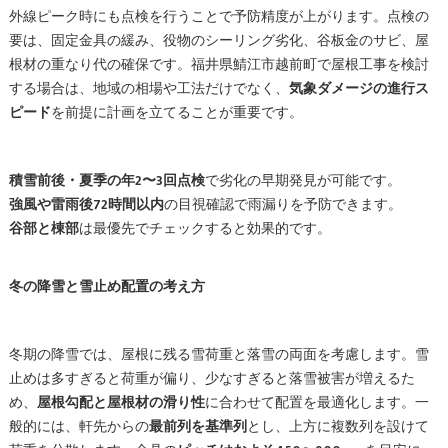
外線ピーク時にも点検を行うことで予防精度が上がります。点検の
要は、固定金具の緩み、役物のシーリング劣化、谷板金のサビ、屋
根材の重なり代の確保です。福井県鯖江市越前町で屋根工事を検討
する場合は、地域の相場や工法だけでなく、
気象ダメージの進行ス
ピード
を前提に計画を立てることが重要です。
積雪前後・夏季の年2〜3回点検
で劣化の早期発見が可能です。
強風や雷雨後72時間以内
の目視確認で雨漏りを予防できます。
谷部と棟部
は最優先でチェックすると効果的です。
冬の降雪と雪止め配置の考え方
冬期の降雪では、屋根に残る雪荷重と落雪の両面を考慮します。雪
止めは多すぎると荷重が偏り、少なすぎると落雪被害が増えるた
め、
屋根勾配と屋根材の滑り性
に合わせて配置を最適化します。一
般的には、軒先からの
最前列を基準列
とし、上方に複数列を設けて