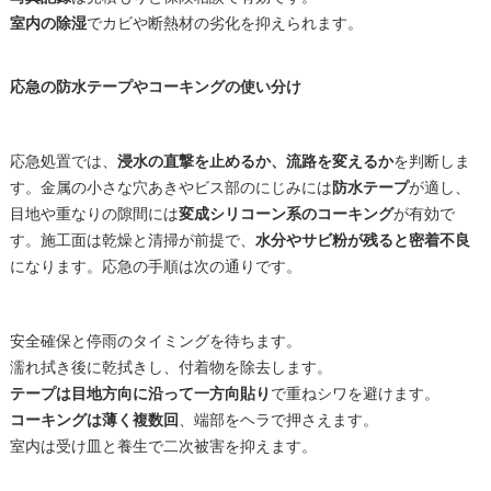
室内の除湿
でカビや断熱材の劣化を抑えられます。
応急の防水テープやコーキングの使い分け
応急処置では、
浸水の直撃を止めるか、流路を変えるか
を判断しま
す。金属の小さな穴あきやビス部のにじみには
防水テープ
が適し、
目地や重なりの隙間には
変成シリコーン系のコーキング
が有効で
す。施工面は乾燥と清掃が前提で、
水分やサビ粉が残ると密着不良
になります。応急の手順は次の通りです。
安全確保と停雨のタイミングを待ちます。
濡れ拭き後に乾拭きし、付着物を除去します。
テープは目地方向に沿って一方向貼り
で重ねシワを避けます。
コーキングは薄く複数回
、端部をヘラで押さえます。
室内は受け皿と養生で二次被害を抑えます。