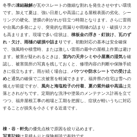
冬季の
凍結融解
が瓦やスレートの微細な割れを発生させやすい環境
です。加えて夏は、強い日差しや高温による屋根表面の劣化、シー
リングの硬化、塗膜の剥がれが目立つ時期となります。さらに雷雨
や台風の多発により、突発的な雨漏りや雨樋の詰まり・破損リスク
も高まります。現場で多い症状は、
棟板金の浮き・釘抜け、瓦のず
れ・欠け、雨樋の破損や詰まり
です。初動対応の基本は安全確保
で、強風時や積雪時、または激しい雷雨の最中の屋根上作業は避け
ます。被害が疑われるときは、
室内の天井シミや小屋裏の湿気
を確
認し、被害箇所の写真を残しておくと、修理内容の判断や保険手続
きに役立ちます。雨が続く場合は、
バケツや防水シートでの受け止
め
と通気の確保で二次被害を軽減できます。福井県の住宅は雪への
備えが前提ですが、
風向と海塩粒子の付着、夏の紫外線や高温
は見
落とされがちです。定期的な洗浄や塗装のメンテナンス計画を立て
つつ、福井屋根工事の相場と工期を把握し、症状が軽いうちに対応
することが損失を小さくする近道です。
棟・谷・軒先
の優先点検で原因を絞り込めます。
写真記録
は見積もりと保険相談で有効です。