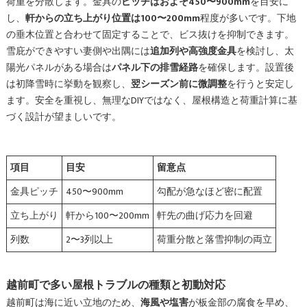
荷重を分散します。金具の
ピッチはおよそ450〜900mm
を目安に
し、
軒からの立ち上がり位置は100〜200mm
程度が多いです。下地
の垂木位置と合わせて固定することで、ビス抜けを抑制できます。
雪庇ができやすい妻側や出隅には
追加列や高強度金具
を検討し、太
陽光パネルがある場合は
パネル下の排雪経路
を確保します。設置後
は初降雪時に挙動を観察し、
翌シーズン前に微調整
を行うと安定し
ます。安全を重視し、無理なDIYではなく、屋根構造と荷重計算に基
づく設計が望ましいです。
項目
目安
留意点
金具ピッチ
450〜900mm
勾配が急なほど密に配置
立ち上がり
軒から100〜200mm
軒先の曲げ応力を回避
列数
2〜3列以上
荷重分散と落雪抑制の両立
越前町で多い屋根トラブルの種類と初動対応
越前町は海に近い立地のため、
海風や塩害
が板金部の腐食を早め、