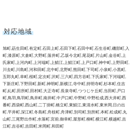
対応地域
旭町,莇生田町,有定町,石田上町,石田下町,石田中町,石生谷町,磯部町,入
町,漆原町,大倉町,大野町,落井町,乙坂今北町,尾花町,片山町,金谷町,上
氏家町,上河内町,上河端町,上鯖江,上鯖江町,上戸口町,神中町,上野田町,
川去町,川島町,河和田町,北中町,北野町,熊田町,下司町,小泉町,小黒町,
五郎丸町,幸町,桜町,定次町,沢町,三六町,四方谷町,下氏家町,下河端町,
下新庄町,下野田町,新町,神明町,新横江,寺中町,持明寺町,杉本町,住吉
町,糺町,田所町,田村町,大正寺町,長泉寺町,つつじケ丘町,当田町,戸口
町,鳥羽,鳥羽町,鳥井町,南井町,中戸口町,中野町,中野松成,西大井町,西
番町,西袋町,西山町,二丁掛町,橋立町,東鯖江,東清水町,東米岡,日の出
町,平井町,深江町,冬島町,舟枝町,舟津町,別司町,別所町,本町,松成町,丸
山町,三尾野出作町,水落町,宮前,御幸町,屋形町,柳町,横江町,横越町,吉
江町,吉谷町,吉田町,米岡町,和田町