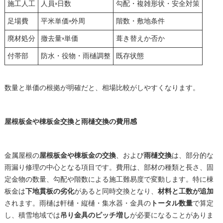
施工人工
人員×日数
勾配・複雑形状・安全対策
足場費
平米単価×外周
階数・敷地条件
廃材処分
撤去量×単価
葺き替えか否か
付帯部
防水・役物・雨樋調整
既存状態
数量と単価の根拠が明確だと、相場比較がしやすくなります。
屋根板金や棟板金交換と雨樋交換の費用感
金属屋根の
屋根板金や棟板金の交換
、および
雨樋交換
は、部分的な
雨漏り修理の中心となる項目です。費用は、部材の種類と長さ、固
定金物の数量、勾配や階数による施工難易度で変動します。特に棟
板金は
下地貫板の劣化
があると同時交換となり、
材料と工数が追加
されます。雨樋は軒樋・縦樋・集水器・金具の
トータル数量
で算定
し、積雪地域では
吊り金具のピッチ増し
が必要になることがありま