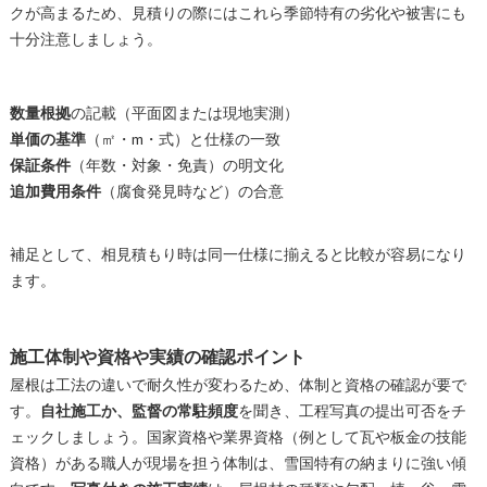
クが高まるため、見積りの際にはこれら季節特有の劣化や被害にも
十分注意しましょう。
数量根拠
の記載（平面図または現地実測）
単価の基準
（㎡・m・式）と仕様の一致
保証条件
（年数・対象・免責）の明文化
追加費用条件
（腐食発見時など）の合意
補足として、相見積もり時は同一仕様に揃えると比較が容易になり
ます。
施工体制や資格や実績の確認ポイント
屋根は工法の違いで耐久性が変わるため、体制と資格の確認が要で
す。
自社施工か、監督の常駐頻度
を聞き、工程写真の提出可否をチ
ェックしましょう。国家資格や業界資格（例として瓦や板金の技能
資格）がある職人が現場を担う体制は、雪国特有の納まりに強い傾