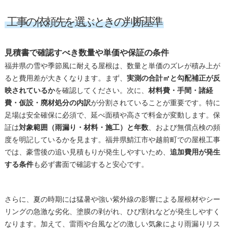
工事の依頼先を選ぶときの判断基準
見積書で確認すべき数量や単価や保証の条件
福井県の雪や季節風に耐える屋根は、数量と単価のズレが積み上が
ると費用差が大きくなります。まず、
実測の合計㎡と勾配補正が反
映されているか
を確認してください。次に、
材料費・手間・諸経
費・仮設・廃材処分の内訳
が分割されていることが重要です。特に
足場は安全確保に必須で、延べ面積や高さで料金が変動します。保
証は
対象範囲（雨漏り・材料・施工）と年数
、および無償点検の頻
度を明記しているかを見ます。福井県鯖江市や越前町での屋根工事
では、豪雪後の追い見積もりが発生しやすいため、
追加費用が発生
する条件
も必ず書面で確認すると安心です。
さらに、夏の時期には猛暑や強い紫外線の影響による屋根材やシー
リングの急激な劣化、塗膜の剥がれ、ひび割れなどが発生しやすく
なります。加えて、雷雨や台風などの激しい気象により雨漏りリス