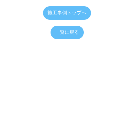
施工事例トップへ
一覧に戻る
～20:00（365日24時間 ネット受付）
福井の屋根工事･やまざきかわらの口コミ情報
福井の屋根工
務内容
職人紹介
施工事例
会社概要
やまざきかわら
サイトマップ