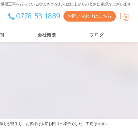
| 福井で屋根工事を行っているやまざきかわらは仕上がりの良さに定評がございます
0778-53-1889
お問い合わせはこちら
例
会社概要
ブログ
りました。下葺き材ルーヒィング(防水シート)もしっかり施工し引っ掛け桟葺き工法で、積雪による瓦がズレる事も無くなりました。