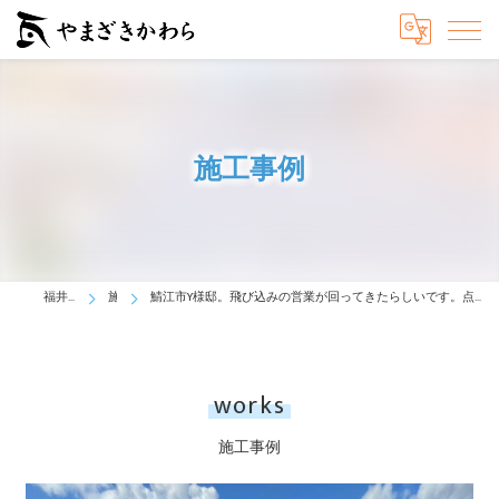
施工事例
福井の屋根工事はやまざきかわら
施工事例
鯖江市Y様邸。飛び込みの営業が回ってきたらしいです。点検商法なる詐欺も心配され、業者には断りを入れ当社に依頼がありました。現地調査へ伺うと、積雪の影響でしょうか、棟瓦が傷んでズレていました。棟瓦部分から雨漏りしている為、工事の依頼を受けました。工期4日。火災保険の申請もされたようで、費用負担は実質0円で工事ができたようです。
works
施工事例